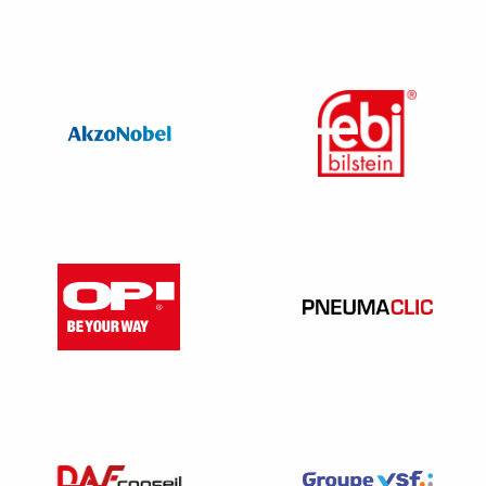
L’interdiction de fumer dans les locaux de l’entreprise ;
L’interdiction de vapoter ;
Les modalités d’accès au document unique
d’évaluation des risques professionnels ;
Les noms des représentants du personnel lorsqu’il en
existe dans l’entreprise ;
Les panneaux syndicaux (pour chaque section
syndicale de l’entreprise, pour les représentants du
personnel) ;
Information sur l’existence d’un accord de participation
et son contenu, sauf si l’accord prévoit une information
au salarié par tout moyen (pour les entreprises à partir
de 50 salariés).
Notez le
: l
es textes de loi à afficher concernant le