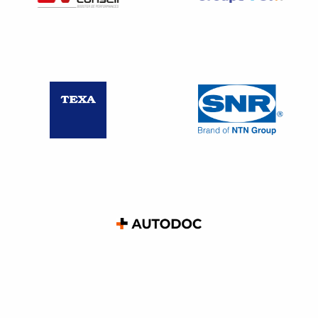
harcèlement moral et le harcèlement sexuel
ont été
modifiés
afin d’intégrer la notion de sexisme. Par
conséquent,
l’affichage obligatoire à l’attention du
personnel doit être mis à jour.
A compter du
1er septembre 2022
, les lanceurs d’alerte
seront intégrés, entrainant la modification dans la
rédaction de l’article 225-1 du code pénal.
N’oubliez pas de mettre
à jour votre règlement et y
intégrer la protection du lanceur d’alerte.
Des peines allant de 450 € jusqu’à 10 000 € et un an
d’emprisonnement sont prévues en cas d’absence
d’affichage obligatoire, pour chaque information non
affichée ou travailleur concerné indépendamment du
nombre d’infractions relevées.
Vous recevez souvent
des publicités vous incitant à