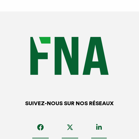
acheter des panneaux d’affichage
pour
« éviter de
lourdes amendes »,
suite à de
« nouvelles modifications
légales »
.
Les sociétés émettrices envoient régulièrement
ces mailings, même lorsque la règlementation ne change
pas. Ne vous laissez pas abuser et renseignez vous avant,
en cas de doutes.
Vous trouverez en annexe de cette note les textes du
code du travail et du code pénal à afficher dans
l’entreprise ou à porter à la connaissance des salariés
par tout moyen.
Attention
: outre cet affichage obligatoire, l’entreprise doit
SUIVEZ-NOUS SUR NOS RÉSEAUX
également prévoir un affichage des
consignes de
sécurité
propres à son activité.
A communiquer par tout moyen au personnel de
l’entreprise, c
e texte doit aussi être affiché devant les