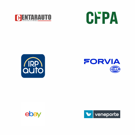
Des textes de loi relatifs à l’égalité professionnelle et
salariale entre les hommes et les femmes
* ;
Du texte relatif au harcèlement moral
* ;
Du texte relatif au harcèlement sexuel
*
. Ce texte doit
aussi être affiché devant les locaux, ou à la porte, où
se fait l’embauche ;
Des repos hebdomadaires dans les entreprises où
tous les salariés ne bénéficient pas de repos toute la
journée du dimanche ;
Du texte sur la lutte contre la discrimination à
l’embauche
*
.
Ce texte doit aussi être affiché devant les
locaux, ou à la porte, où se fait l’embauche ;
Du règlement intérieur (le règlement intérieur est
obligatoire
à partir de 50 salariés depuis le 1
er
janvier 2020).