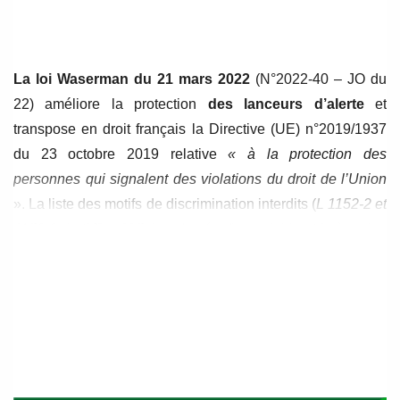
de
de
l’article
l’article
La loi Waserman du 21 mars 2022
(N°2022-40 – JO du
22) améliore la protection
des lanceurs d’alerte
et
transpose en droit français la Directive (UE) n°2019/1937
du 23 octobre 2019 relative
« à la protection des
personnes qui signalent des violations du droit de l’Union
». La liste des motifs de discrimination interdits (
L 1152-2 et
1153-2 du CT et 225-1 code pénal
) s’enrichie et intègre les
lanceurs d’alerte, dont le statut est renforcé et complété.
Les lanceurs d’alerte