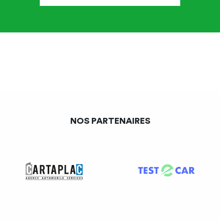
D’autres informations sont
à afficher obligatoirement
dans l’entreprise.
Les informations à transmettre par tout moyen
(Les textes portant un astérisque
*
se trouvent en
NOS PARTENAIRES
annexe de cette note)
De l’avis comportant
l’intitulé de la convention
collective et accords applicables dans l’entreprise et
les modalités de consultation ;
Du procès-verbal du résultat du vote du personnel sur
l’accord d’entreprise ;
De l’ordre des départs en congés ;