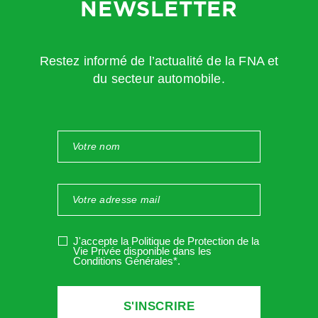
NEWSLETTER
Les employeurs ont l’obligation de communiquer des
Restez informé de l’actualité de la FNA et
informations aux salariés, y compris lorsqu’il n’y a pas de
du secteur automobile.
représentant du personnel dans l’entreprise.
Les employeurs n’ont plus l’obligation d’afficher
certaines
informations sur le lieu de travail, celles-ci pouvant être
portées à la connaissance des salariés «
par tout autre
moyen
» :
Envoi par mail ;
Mise à disposition sur le site Intranet de l’entreprise ;
J'accepte la Politique de Protection de la
Vie Privée disponible dans les
Remise en main propre contre décharge.
Conditions Générales*
.
Ces informations peuvent toujours être communiquées par
voie d’affichage.