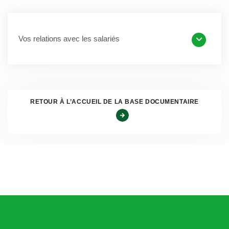
2° Les dispositions relatives aux harcèlements moral et
sexuel et aux agissements sexistes prévues par le présent
Vos relations avec les salariés
code ;
3° L’existence du dispositif de protection des lanceurs
d’alerte prévu au chapitre II de la loi n° 2016-1691 du 9
décembre 2016 relative à la transparence, à la lutte contre
RETOUR À L’ACCUEIL DE LA BASE DOCUMENTAIRE
la corruption et à la modernisation de la vie économique.
Cette modification interviendra à compter
du 1er
septembre 2022
, entrainant de ce fait
une mise à jour de
l’article 225-1 du code pénal,
qui pour rappel, fait partie
des informations à afficher en entreprise.
L’information des salariés