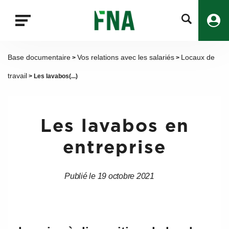
Fermer
la
recherche
FNA
Base documentaire
Vos relations avec les salariés
Locaux de
>
>
travail
> Les lavabos(...)
Les lavabos en
entreprise
Publié le 19 octobre 2021
Date
Date
de
de
l’article
l’article