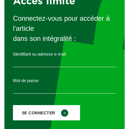
Accès limité
stockage et ou de passer par l’extérieur (article R 4228-2
du code du travail).
Connectez-vous pour accéder à
Les lavabos doivent distribuer
de l’eau potable dont la
l'article
température doit pouvoir être réglée.
dans son intégralité :
Des moyens de nettoyage et de séchage ou d’essuyage
appropriés sont mis à la disposition des travailleurs.
Ils
Identifiant ou adresse e-mail
sont entretenus ou changés chaque fois que cela est
nécessaire.
Il doit être prévu
un lavabo pour dix travailleurs au plus
Mot de passe
(
article R 4228-7 du code du travail).
Attention
: les lavabos doivent permettre un bon nettoyage
des mains, voire des avant-bras. Le petit lave-mains de 20
cm est donc à exclure !