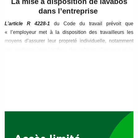
La mise à disposition de lavabos
dans l’entreprise
L’article R 4228-1
du Code du travail prévoit que
« l’employeur met à la disposition des travailleurs les
moyens d’assurer leur propreté individuelle, notamment
des vestiaires, des lavabos, des cabinets d’aisance et, le
cas échéant, des douches ».
Caractéristiques des lavabos
Comme les vestiaires, les lavabos doivent être installés
dans un local spécifique
de surface convenable, isolés
des locaux de travail et de stockage, mais placés à
proximité des salariés. La communication entre les
vestiaires et les lavabos doit être assurée sans que les
salariés aient à traverser des locaux de travail ou de