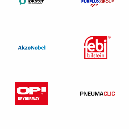
Procédure de licenciement
– Convocation à un entretien préalable ;
– Entretien préalable ;
– Notification du licenciement pour inaptitude d’origine
professionnelle sans reclassement.
1) Convocation à l’entretien préalable
La lettre peut être remise en main propre contre décharge,
ou envoyée en recommandé avec A.R.
Date de l’entretien
: respecter au moins 5 jours ouvrables,
qui
débutent le lendemain de la date de 1ere
présentation du courri
er ou de la lettre remise en main
propre, et tenir compte des délais postaux pour le courrier