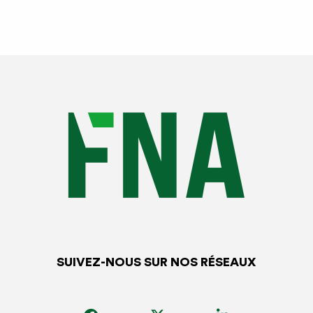
décharge
Objet :
convocation à entretien préalable à un éventuel
licenciement pour inaptitude
d’origine professionnelle suite
reconnaissance maladie professionnelle / accident du
travail sans reclassement
Mr / Mme …………….
Nous vous informons que suite à votre visite de reprise en
date du ……, le médecin du travail, le Docteur (
nom
prénom)
vous a reconnu inapte à votre poste de travail
le…., en précisant : «
indiquez exactement ce que le
médecin du travail a noté ».
2 rubriques sont possibles (article L1226-2-1 du Code du
SUIVEZ-NOUS SUR NOS RÉSEAUX
travail) : (inaptitude sans reclassement)
Que le maintien dans l’emploi serait gravement