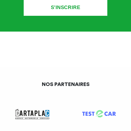
trav., art. R. 4624-42), ou après le second si le médecin du
travail l’a jugé nécessaire.
A défaut,
il vous faudra reprendre le versement du
salaire
(partie variable, 13e mois, ou encore heures
supplémentaires…) chaque mois, jusqu’à la date de
rupture du contrat de travail.
Statut du salarié entre la déclaration d’inaptitude
NOS PARTENAIRES
et le licenciement
Lorsque le salarié est déclaré inapte, il n’est plus tenu de
se présenter sur son lieu de travail. Le fait de ne pas se
présenter sur son lieu de travail après la constatation de