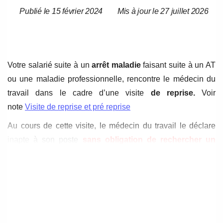
Publié le 15 février 2024
Mis à jour le 27 juillet 2026
Date
Date
de
de
l’article
l’article
Votre salarié suite à un
arrêt maladie
faisant suite à un AT
ou une maladie professionnelle, rencontre le médecin du
travail dans le cadre d’une visite
de reprise.
Voir
note
Visite de reprise et pré reprise
Au cours de cette visite, le médecin du travail le déclare
inapte à son poste
sans obligation de rechercher un
reclassement,
c’est à dire que le médecin du travail a
coché dans l’avis d’inaptitude une
des deux mentions
vous dispensant de l’obligation de reclassement
(hors
travailleur handicapé)
.
Le médecin du travail peut mentionner dans l’avis