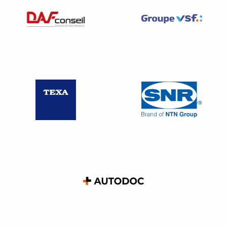
en recommandé.
Les mentions sont les mêmes que pour un entretien
préalable à licenciement : date, heure, lieu,
mention du
conseiller du salarié
si entreprise dépourvue de
représentants du personnel.
Modèle de courrier
Nom / prénom
Adresse
A………………….le
…………….
Lettre recommandée A+R ou remis en main propre contre