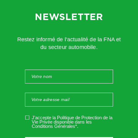
indication depuis le 1er juillet 2025 si le poste du
salarié fait l’objet de mesures individuelles ou d’un
NEWSLETTER
suivi renforcé ;
Il faut donc bien vérifier que les nouveaux formulaires sont
à jour.
Restez informé de l’actualité de la FNA et
du secteur automobile.
Par conséquent à l’issue de la visite, la procédure de
licenciement va débuter.
Notez le
: le licenciement doit intervenir
dans le mois qui
suit la reconnaissance de l’inaptitude par le médecin
du travail.
En effet, le délai court
à compter de l’examen
médical
, et non pas à compter de la notification de
l’avis d’inaptitude
. Il peut y avoir quelques jours d’écart
entre les deux, donc soyez attentif à la date du document
J'accepte la Politique de Protection de la
reçu par courrier ou mail. Le document doit vous être notifié
Vie Privée disponible dans les
Conditions Générales*
.
dans les 15 jours après le premier examen médical
(C.