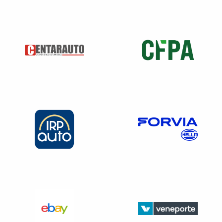
son inaptitude à tout poste dans l’entreprise ne constitue
pas une faute Cass. soc., 2 juin 2021, n° 19-24.061, n° 648
FS – P.
Le salarié n’est pas rémunéré au cours du délai de
reclassement
d’un mois
, sauf s’il est reclassé avant le
terme de ce délai.
Cependant il peut continuer
à bénéficier des IJS
S :
Lorsque son inaptitude
est d’origine professionnelle
.
Le salarié déclaré inapte
suite à un accident du
travail ou une maladie professionnelle bénéficie
d’une indemnisation temporaire
, servie par la
CPAM, en attendant son reclassement
ou son
licenciement.
En
tant qu’employeur vous n’êtes pas tenu de
compléter l’indemnité
pour maintenir le salaire.