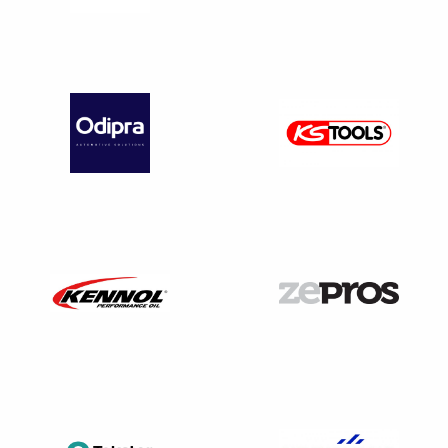
C’est le médecin du travail
qui informe le salarié
, si
l’inaptitude peut avoir un lien avec un accident du travail
ou une maladie professionnelle,
qu’il peut bénéficier
d’une indemnisation temporaire. Il lui remet un formulaire
spécifique. Cette indemnité est versée jusqu’à
la date du
licenciement ou du reclassement
du salarié, dans la
limite maximale d’un mois.
Lorsque le salarié, que l’inaptitude soit professionnelle
ou non, bénéficie de la convention de rééducation
professionnelle à l’emploi prévue à l’article
L. 1226-1-
4
,
L. 5213-3-1
du code du travail et
L. 323-3-1
du code
de sécurité sociale.