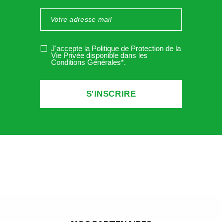
exclusions ?
Le client doit-il faire un transfert d’assurance ?
Mes véhicules sont-ils assurés contre le vol ? contre
l’incendie ?
J'accepte la Politique de Protection de la
Vie Privée disponible dans les
Conditions Générales*
.
En cas de sinistre, quelles sont les indications /
recommandations / obligations contenues dans mon
contrat d’assurance ?
Quelles sont les franchises ou rachat de franchise en
veillant à les reporter sur le contrat de
Si je choisis, avec mon assureur, de proposer à mes clients
des garanties optionnelles payantes contre le vol (TP) et /
ou dommages (CDW) ?
Quels en sont les conditions ? les montants ?
Que couvrent les garanties ?
Le contrat de location a-t-il été correctement rempli et