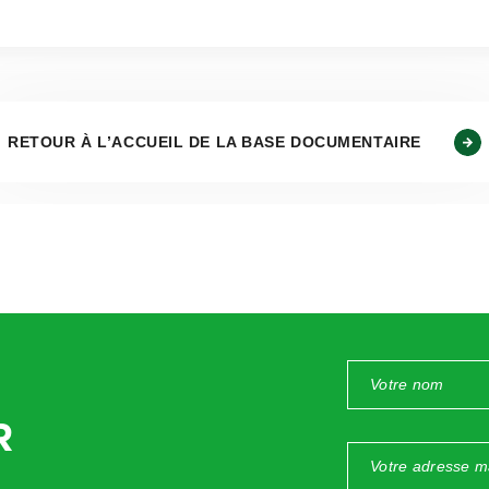
RETOUR À L’ACCUEIL DE LA BASE DOCUMENTAIRE
mation
introduit par la loi n° 2014-288 du 5 mars 2014 et modi
salariés d’acquérir des droits à la formation, mobilisab
formation professionnelle, toute personne dès l’âge de 16 
on départ à la retraite, bénéficie dès son entrée sur le marché d
 ayant pour objectif de rendre l’individu acteur de son parcours 
R
ut se connecter sur le site internet dédié au Compte personnel 
ww.moncompteformation.gouv.fr/espace-prive/html/#/