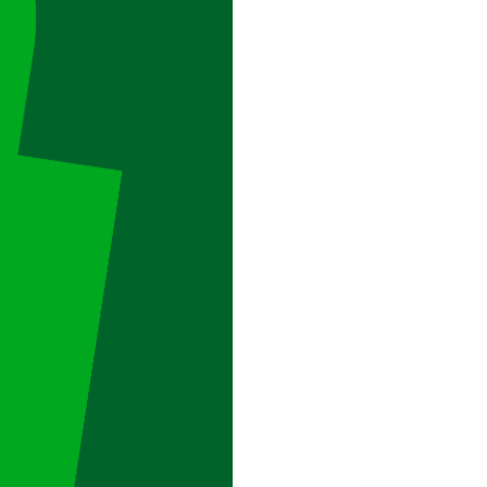
 visant à atteindre un niveau de
6.
 de formation –
article D 6323-
plafonnement. Le CPF n’a plus
formations professionnalisantes.
s dans le répertoire spécifique
duire
du groupe léger soit les
iquement
dans le cadre d’une
, Caisse des dépôts, transition
eur CPF pour passer leur permis