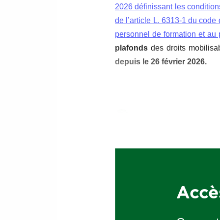
2026 définissant les conditio
de l’article L. 6313-1 du code 
personnel de formation et au
plafonds
des droits mobilisa
depuis le 26 février 2026.
Faisons le point sur 
La loi du 25 juin 202
l’utilisation du CPF
. 
examens pour pouvoir
Accè
La loi du 25 juin 2026
compte pour financer 