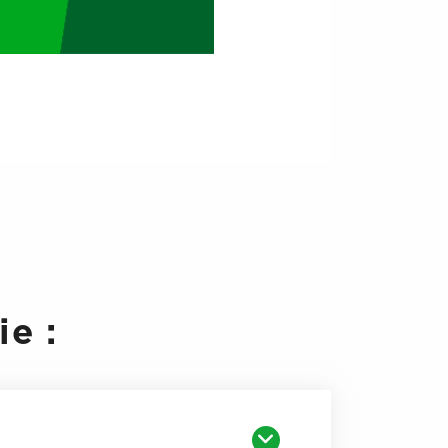
 routier ou collectif)
ne sont
l de la plateforme.
pétence
 du travail modifié, seules
les
inancées par les droits inscrits
ersonnelle du stagiaire.
 compétence financés par des
e :
ui précèdent sa demande
, d’un
ts, France travail, Agepiph,
s professions libérales ou des