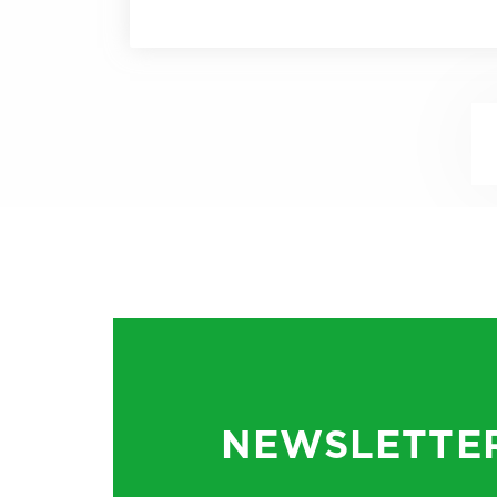
professions non salariées.
Rappel du dispositif
Le
compte personnel de for
septembre 2018, permet aux 
professionnelle.
Pour favoriser l’accès à la 
d’apprentissage), et jusqu’à s
de formation (C.P.F). Le C.P.F
NEWSLETTE
Pour ouvrir son compte, il fa
de sécurité sociale :
https://w