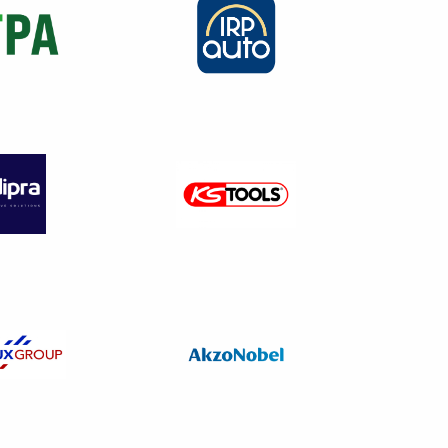
pallier de 120 heures, puis 12
g de sa vie
: les droits étant
mploi.
pte se fait à hauteur de
500 €
 €.