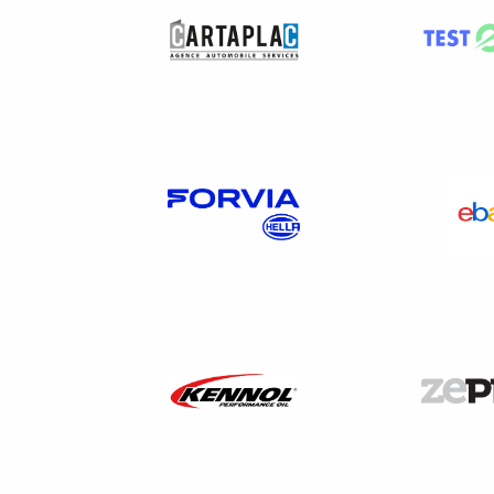
qualifiante.
Chaque C.P.F est alimenté à r
heures par an dans la limite
Toute personne peut utilise
attachés à la personne, ils r
Alimentation du CPF
Je suis salarié
Pour un salarié à temps plein
par année
de travail, dans la 
Pour un salarié disposant du 