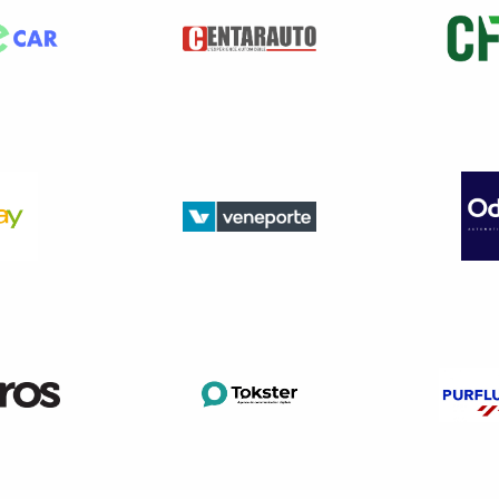
aison de 24 heures de travail à temps plein par an, jusqu’à un
 d’un plafond total de 150 heures.
r son C.P.F pour
se former ou se perfectionner tout au lon
estent acquis en cas de changement d’employeur ou de perte d’e
, ou à temps partiel (mi-temps minimum), l’alimentation du com
limite
d’un plafond de 5 000 €
.
plafond de 150 heures, la conversion sera de 150 x 15 € = 2.250