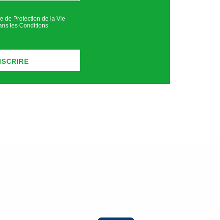
pleStore ou PlayStore).
ue de Protection de la Vie
ans les
Conditions
ateur ; membre d’une profession
 l’âge de départ à la retraite à
ortés automatiquement dans son
ive, pour suivre une formation