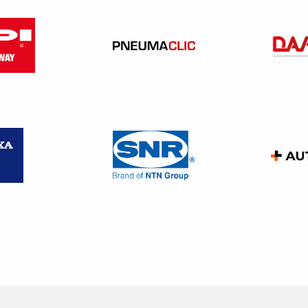
 d’une durée inférieure à un mi-temps, les droits sont calculés a
é de paternité et d’accueil de l’enfant, le congé d’adoption, le
le congé de proche aidant, les absences pour maladie professi
nter le compte.
an, plafonné à 8.000 €, pour les personnes
handicapées ou l
ification sanctionné par un diplôme de CAP ou BEP, ou un titre 
ertifications professionnelles ou une certification reconnue par 
 non salarié, conjoint collaborateur
pendant ou conjoint collaborateur sera alimenté en 2020 au titre
e travail, dans la limite d’un plafond de 5.000 €.
 professionnelle (C.F.P) permet d’alimenter les comptes C.P.F d