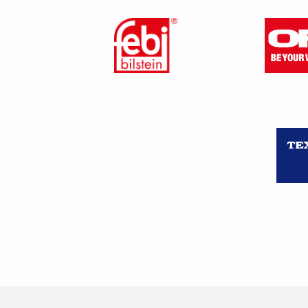
Pour un salarié à temps partiel
Le congé de maternité, le cong
congé de présence parentale, 
sont pris en compte pour alime
Ce montant est de 800 € par 
pas atteint un niveau de qual
5 du Répertoire national des c
Je suis un travailleur
Le C.P.F d’un travailleur indé
à hauteur de 500 € par année d
La contribution à la formation