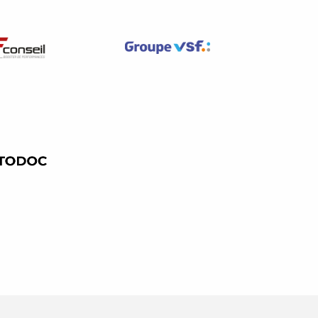
u prorata du temps de travail.
 congé parental d’éducation, le
onnelle ou accident du travail
es moins qualifiées
(n’ayant
professionnel classé au niveau
la Branche).
 de ses activités 2018 et 2019,
es indépendants.