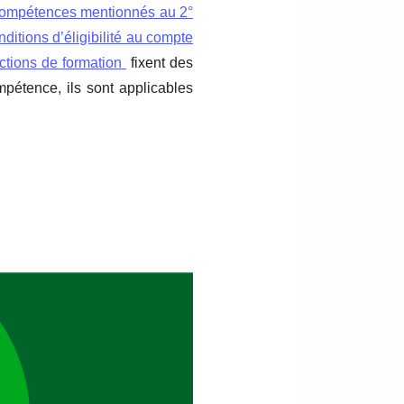
e compétences mentionnés au 2°
ditions d’éligibilité au compte
ctions de formation
fixent des
pétence, ils sont applicables
s
renforce l’encadrement de
résenter aux évaluations et
er les droits inscrits
sur son
u la validation d’un bloc de